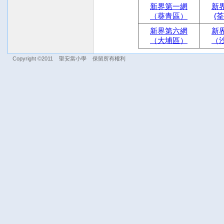
新界第一網
新
（葵青區）
(
新界第六網
新
（大埔區）
（
Copyright ©2011 聖安當小學 保留所有權利